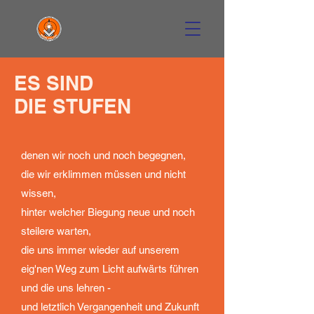
ES SIND
DIE STUFEN
denen wir noch und noch begegnen,
die wir erklimmen müssen und nicht
wissen,
hinter welcher Biegung neue und noch
steilere warten,
die uns immer wieder auf unserem
eig'nen Weg zum Licht aufwärts führen
und die uns lehren -
und letztlich Vergangenheit und Zukunft