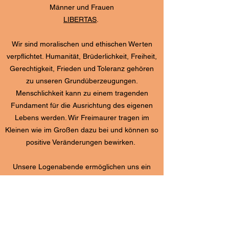
Männer und Frauen
LIBERTAS
.
Wir sind moralischen und ethischen Werten
verpflichtet. Humanität, Brüderlichkeit, Freiheit,
Gerechtigkeit, Frieden und Toleranz gehören
zu unseren Grundüberzeugungen.
Menschlichkeit kann zu einem tragenden
Fundament für die Ausrichtung des eigenen
Lebens werden. Wir Freimaurer tragen im
Kleinen wie im Großen dazu bei und können so
positive Veränderungen bewirken.
Unsere Logenabende ermöglichen uns ein
immer wiederkehrendes Innehalten und die
notwendige Arbeit an uns selbst.
Woher komme ich? Wohin gehe ich?
Antworten auf diese Fragen suchen wir durch
Besinnen, Nachdenken und Gespräche